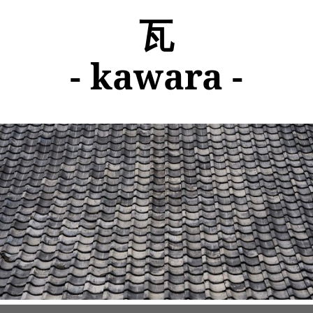
瓦
- kawara -