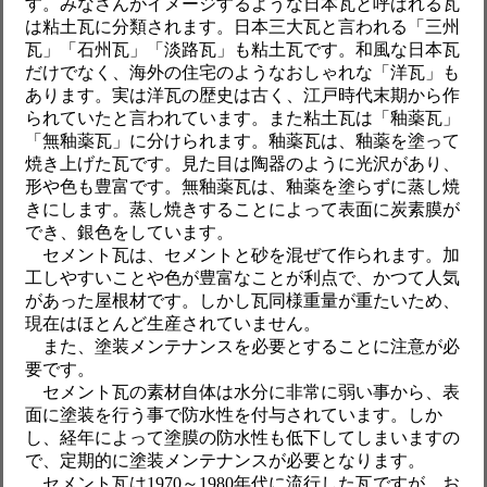
す。みなさんがイメージするような日本瓦と呼ばれる瓦
は粘土瓦に分類されます。日本三大瓦と言われる「三州
瓦」「石州瓦」「淡路瓦」も粘土瓦です。和風な日本瓦
だけでなく、海外の住宅のようなおしゃれな「洋瓦」も
あります。実は洋瓦の歴史は古く、江戸時代末期から作
られていたと言われています。また粘土瓦は「釉薬瓦」
「無釉薬瓦」に分けられます。釉薬瓦は、釉薬を塗って
焼き上げた瓦です。見た目は陶器のように光沢があり、
形や色も豊富です。無釉薬瓦は、釉薬を塗らずに蒸し焼
きにします。蒸し焼きすることによって表面に炭素膜が
でき、銀色をしています。
セメント瓦は、セメントと砂を混ぜて作られます。加
工しやすいことや色が豊富なことが利点で、かつて人気
があった屋根材です。しかし瓦同様重量が重たいため、
現在はほとんど生産されていません。
また、塗装メンテナンスを必要とすることに注意が必
要です。
セメント瓦の素材自体は水分に非常に弱い事から、表
面に塗装を行う事で防水性を付与されています。しか
し、経年によって塗膜の防水性も低下してしまいますの
で、定期的に塗装メンテナンスが必要となります。
セメント瓦は1970～1980年代に流行した瓦ですが、お